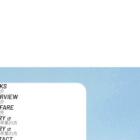
KS
介
ERVIEW
介
FARE
生
RY
7年卒業の方
RY
8年卒業の方
TACT